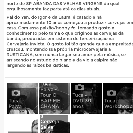
norte de SP ABANDA DAS VELHAS VIRGENS da qual
orgulhosamente faz parte até os dias atuais.
Pai do Yan, do Igor e da Laura, é casado e há
aproximadamente 10 anos começou a produzir cervejas e
casa. Com essa paixão/hobby foi tomando gosto e
conhecimento pelo tema o que originou as cervejas da
banda, produzidas em sistema de terceirização na
Cervejaria Invicta. O gosto foi tão grande que a empreitad
cresceu, montando sua própria microcervejaria a
RUSTICANA, sem nunca largar seu amor pela música, se
arriscando no estudo do piano e da viola caipira não
largando as raízes baixísticas.
Tuca
Paiva -
Tour O
Tuca -
Tour
Tuca
BAR ME
DVD 30
Tuca -
Todos
Paiva
CHAMA
anos
Workchopp
os Dias
a
Cerveja
Salva
Minha