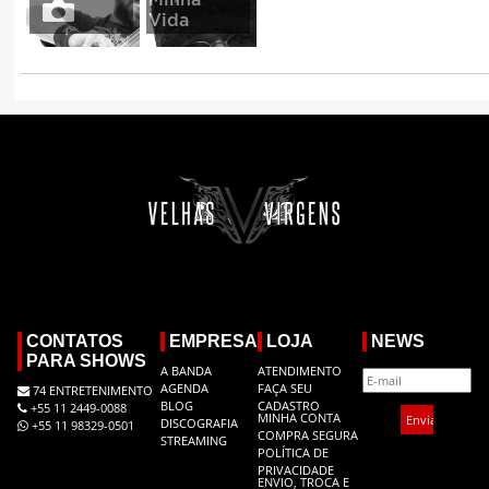
Vida
CONTATOS
EMPRESA
LOJA
NEWS
PARA SHOWS
A BANDA
ATENDIMENTO
AGENDA
FAÇA SEU
74 ENTRETENIMENTO
BLOG
CADASTRO
+55 11 2449-0088
MINHA CONTA
DISCOGRAFIA
+55 11 98329-0501
COMPRA SEGURA
STREAMING
POLÍTICA DE
PRIVACIDADE
ENVIO, TROCA E