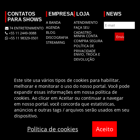
CONTATOS
EMPRESA
LOJA
NEWS
PARA SHOWS
A BANDA
ATENDIMENTO
AGENDA
FAÇA SEU
74 ENTRETENIMENTO
BLOG
CADASTRO
+55 11 2449-0088
MINHA CONTA
DISCOGRAFIA
+55 11 98329-0501
COMPRA SEGURA
STREAMING
POLÍTICA DE
PRIVACIDADE
ENVIO, TROCA E
DEVOLUÇÃO
Este site usa vários tipos de cookies para habilitar,
REDES SOCIAIS
melhorar e monitorar o uso do nosso portal. Você pode
expandir essas informações em nossa política de
cookies. Ao clicar em Aceitar ou continuar a navegar
em nosso portal, você concorda que estatísticas,
Todas as regras de promoções são válidas apenas para produtos vendidos pela
anúncios e outras tags / arquivos serão usados em seu
Velhas Virgens.com.br. O preço será o da finalização da compra.
dispositivo.
Política de cookies
Aceito