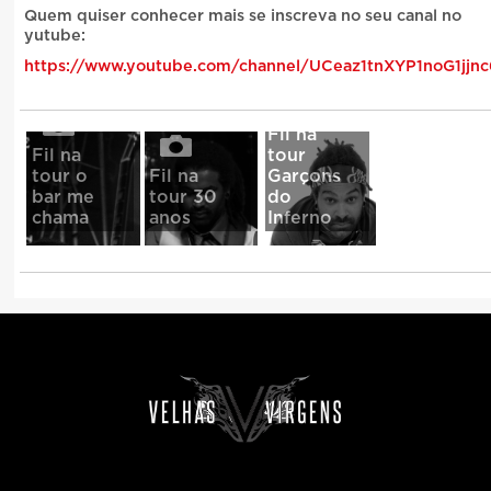
Quem quiser conhecer mais se inscreva no seu canal no
yutube:
https://www.youtube.com/channel/UCeaz1tnXYP1noG1jjn
Fil na
Fil na
tour
tour o
Fil na
Garçons
bar me
tour 30
do
chama
anos
Inferno