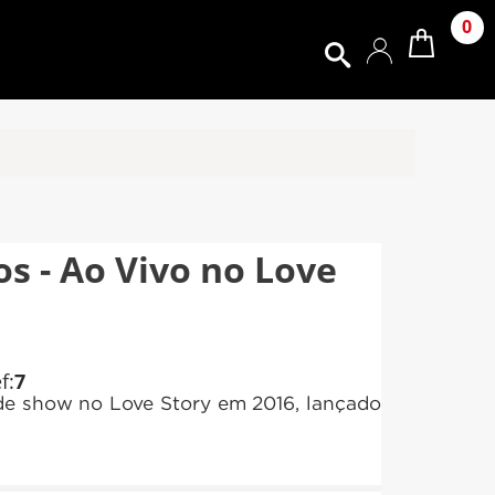
0
os - Ao Vivo no Love
f:
7
e show no Love Story em 2016, lançado