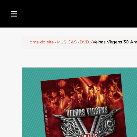
Home do site
»
MÚSICAS
»
DVD
»
Velhas Virgens 30 An