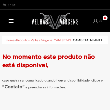
0
Home
/
Produtos Velhas Virgens
/
CAMISETAS
/
CAMISETA INFANTIL
No momento este produto não
está disponível,
caso queira ser comunicado quando houver disponibilidade, clique em
"Contato"
e preencha as informações.