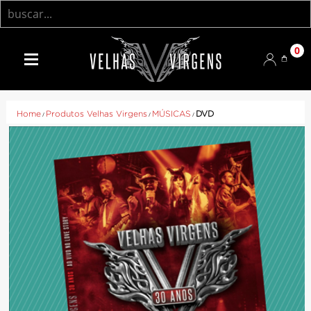
0
Home
/
Produtos Velhas Virgens
/
MÚSICAS
/
DVD