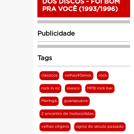
DOS DISCOS - FOI BOM
PRA VOCÊ (1993/1996)
Publicidade
Tags
clássicos
velhas40anos
rock
rock in oz
osasco
MPB rock bar
Maringá
guarapuava
2 encontro de motociclistas
velhas virgens
ogros do século passado