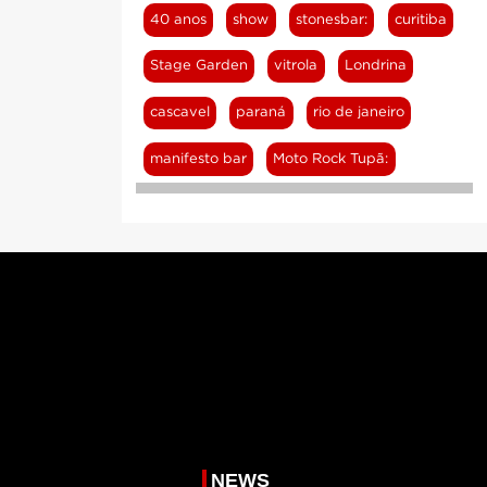
40 anos
show
stonesbar:
curitiba
Stage Garden
vitrola
Londrina
cascavel
paraná
rio de janeiro
manifesto bar
Moto Rock Tupã:
NEWS