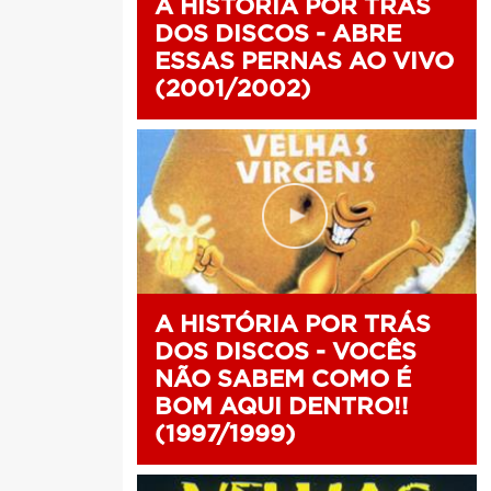
A HISTÓRIA POR TRÁS
DOS DISCOS - ABRE
ESSAS PERNAS AO VIVO
(2001/2002)
A HISTÓRIA POR TRÁS
DOS DISCOS - VOCÊS
NÃO SABEM COMO É
BOM AQUI DENTRO!!
(1997/1999)